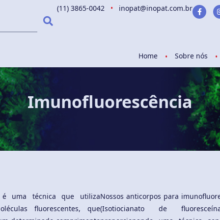
(11) 3865-0042
•
inopat@inopat.com.br
Home
Sobre nós
Imunofluorescência
a é uma técnica que utiliza
Nossos anticorpos para imunofluor
léculas fluorescentes, que
(Isotiocianato de fluoresceí