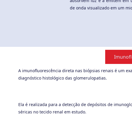
absorvem luz e a emitem em
de onda visualizado em um mic
Imunofl
A imunofluorescência direta nas biópsias renais é um e
diagnóstico histológico das glomerulopatias.
Ela é realizada para a detecção de depósitos de imunogl
séricas no tecido renal em estudo.