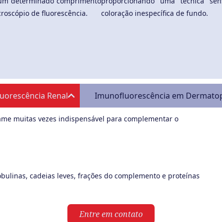
 um determinado comprimento
proporcionando uma técnica sens
roscópio de fluorescência.
coloração inespecífica de fundo.
uorescência Renal
Imunofluorescência em Dermatop
xame muitas vezes indispensável para complementar o
obulinas, cadeias leves, frações do complemento e proteínas
Entre em contato