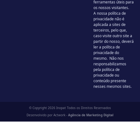
ferramentas úteis para
os nossos visitantes.
A nossa política de
privacidade não é
aplicada a sites de
terceiros, pelo que,
caso visite outro site a
partir do nosso, deverá
ler a política de
privacidade do
mesmo. Não nos
responsabilizamos
pela política de
privacidade ou
conteúdo presente
nesses mesmos sites.
© Copyright 2026 Inopat Todos os Direitos Reservados
Desenvolvido por Actwork -
Agência de Marketing Digital