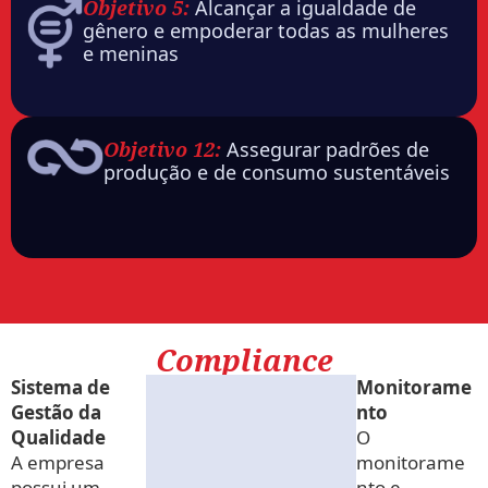
Objetivo 5:
Alcançar a igualdade de
gênero e empoderar todas as mulheres
e meninas
Objetivo 12:
Assegurar padrões de
produção e de consumo sustentáveis
Compliance
Sistema de
Monitorame
Gestão da
nto
Qualidade
O
A empresa
monitorame
possui um
nto e