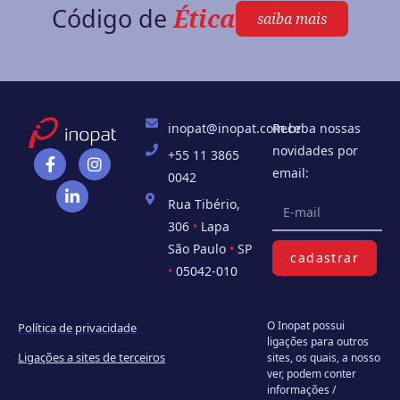
Código de
Ética
saiba mais
inopat@inopat.com.br
Receba nossas
novidades por
+55 11 3865
email:
0042
Rua Tibério,
306
•
Lapa
São Paulo
•
SP
cadastrar
•
05042-010
O Inopat possui
Política de privacidade
ligações para outros
Ligações a sites de terceiros
sites, os quais, a nosso
ver, podem conter
informações /