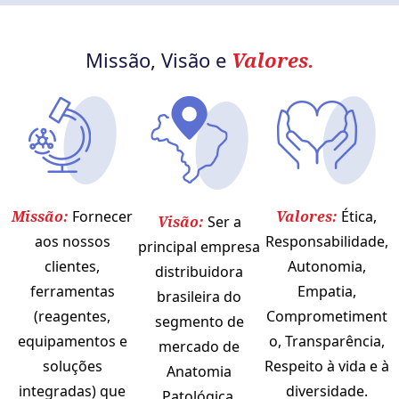
Missão, Visão e
Valores.
Missão:
Fornecer
Valores:
Ética,
Visão:
Ser a
aos nossos
Responsabilidade,
principal empresa
clientes,
Autonomia,
distribuidora
ferramentas
Empatia,
brasileira do
(reagentes,
Comprometiment
segmento de
equipamentos e
o, Transparência,
mercado de
soluções
Respeito à vida e à
Anatomia
integradas) que
diversidade.
Patológica,