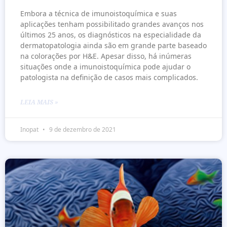
Embora a técnica de imunoistoquímica e suas
aplicações tenham possibilitado grandes avanços nos
últimos 25 anos, os diagnósticos na especialidade da
dermatopatologia ainda são em grande parte baseado
na colorações por H&E. Apesar disso, há inúmeras
situações onde a imunoistoquímica pode ajudar o
patologista na definição de casos mais complicados.
LEIA MAIS »
Inopat
9 de dezembro de 2021