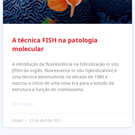
A técnica FISH na patologia
molecular
A introdução da fluorescência na hibridização in situ
(FISH do inglês: fluorescence in situ hybridization) é
uma técnica desenvolvida na década de 1980 e
marcou o início de uma nova era para o estudo da
estrutura e função do cromossomo.
LEIA MAIS »
Inopat
23 de abril de 2021