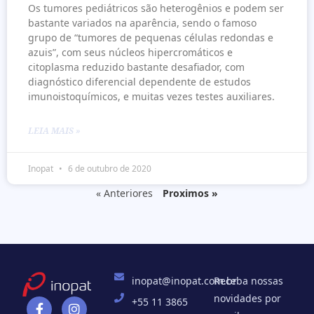
Os tumores pediátricos são heterogênios e podem ser
bastante variados na aparência, sendo o famoso
grupo de “tumores de pequenas células redondas e
azuis”, com seus núcleos hipercromáticos e
citoplasma reduzido bastante desafiador, com
diagnóstico diferencial dependente de estudos
imunoistoquímicos, e muitas vezes testes auxiliares.
LEIA MAIS »
Inopat
6 de outubro de 2020
« Anteriores
Proximos »
inopat@inopat.com.br
Receba nossas
novidades por
+55 11 3865