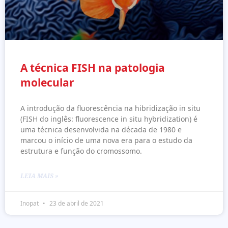
A técnica FISH na patologia
molecular
A introdução da fluorescência na hibridização in situ
(FISH do inglês: fluorescence in situ hybridization) é
uma técnica desenvolvida na década de 1980 e
marcou o início de uma nova era para o estudo da
estrutura e função do cromossomo.
LEIA MAIS »
Inopat
23 de abril de 2021