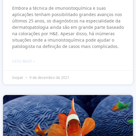
Embora a técnica de imunoistoquímica e suas
aplicações tenham possibilitado grandes avanços nos
últimos 25 anos, os diagnósticos na especialidade da
dermatopatologia ainda são em grande parte baseado
na colorações por H&E. Apesar disso, há inúmeras
situações onde a imunoistoquímica pode ajudar o
patologista na definição de casos mais complicados.
LEIA MAIS »
Inopat
9 de dezembro de 2021