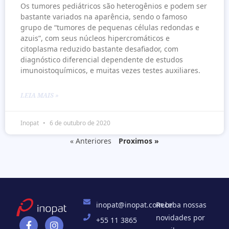
Os tumores pediátricos são heterogênios e podem ser
bastante variados na aparência, sendo o famoso
grupo de “tumores de pequenas células redondas e
azuis”, com seus núcleos hipercromáticos e
citoplasma reduzido bastante desafiador, com
diagnóstico diferencial dependente de estudos
imunoistoquímicos, e muitas vezes testes auxiliares.
LEIA MAIS »
Inopat
6 de outubro de 2020
« Anteriores
Proximos »
inopat@inopat.com.br
Receba nossas
novidades por
+55 11 3865