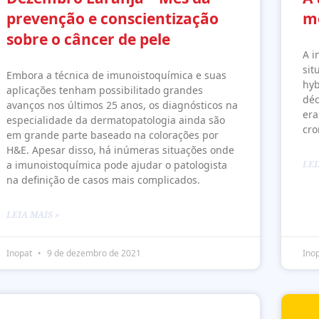
prevenção e conscientização
m
sobre o câncer de pele
A i
sit
Embora a técnica de imunoistoquímica e suas
hyb
aplicações tenham possibilitado grandes
déc
avanços nos últimos 25 anos, os diagnósticos na
era
especialidade da dermatopatologia ainda são
cr
em grande parte baseado na colorações por
H&E. Apesar disso, há inúmeras situações onde
a imunoistoquímica pode ajudar o patologista
LEI
na definição de casos mais complicados.
LEIA MAIS »
Inopat
9 de dezembro de 2021
Ino