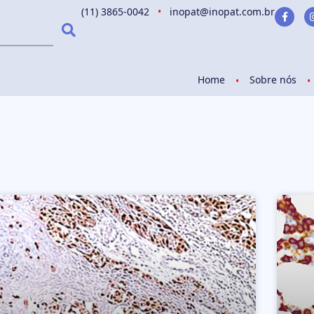
(11) 3865-0042
•
inopat@inopat.com.br
Home
Sobre nós