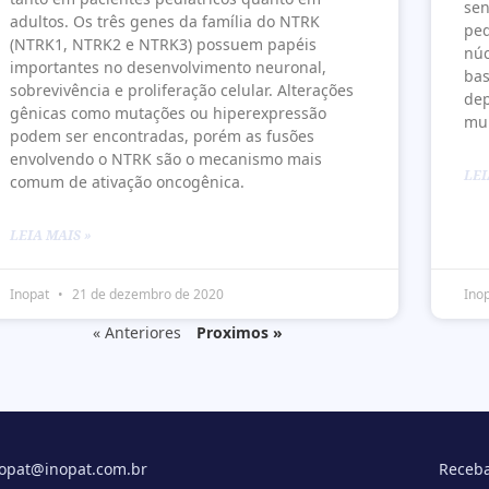
sen
adultos. Os três genes da família do NTRK
peq
(NTRK1, NTRK2 e NTRK3) possuem papéis
núc
importantes no desenvolvimento neuronal,
bas
sobrevivência e proliferação celular. Alterações
dep
gênicas como mutações ou hiperexpressão
mui
podem ser encontradas, porém as fusões
envolvendo o NTRK são o mecanismo mais
LEI
comum de ativação oncogênica.
LEIA MAIS »
Inopat
21 de dezembro de 2020
Ino
« Anteriores
Proximos »
opat@inopat.com.br
Receba