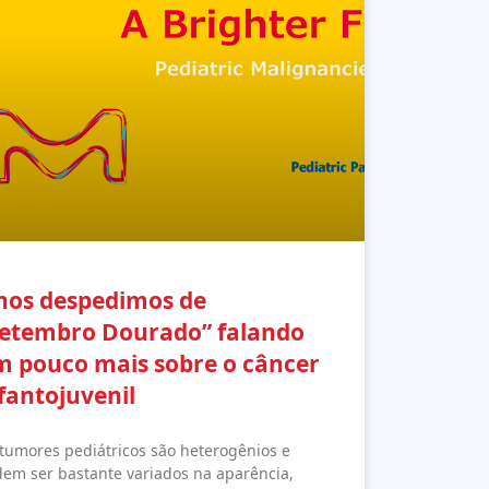
nos despedimos de
Setembro Dourado” falando
 pouco mais sobre o câncer
fantojuvenil
tumores pediátricos são heterogênios e
em ser bastante variados na aparência,