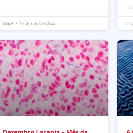
LEI
Inopat
18 de janeiro de 2023
Ino
Dezembro Laranja – Mês da
A 