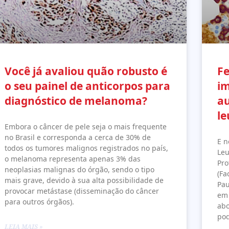
Você já avaliou quão robusto é
Fe
o seu painel de anticorpos para
i
diagnóstico de melanoma?
au
l
Embora o câncer de pele seja o mais frequente
no Brasil e corresponda a cerca de 30% de
E n
todos os tumores malignos registrados no país,
Leu
o melanoma representa apenas 3% das
Pro
neoplasias malignas do órgão, sendo o tipo
(Fa
mais grave, devido à sua alta possibilidade de
Pau
provocar metástase (disseminação do câncer
em 
para outros órgãos).
abo
pod
LEIA MAIS »