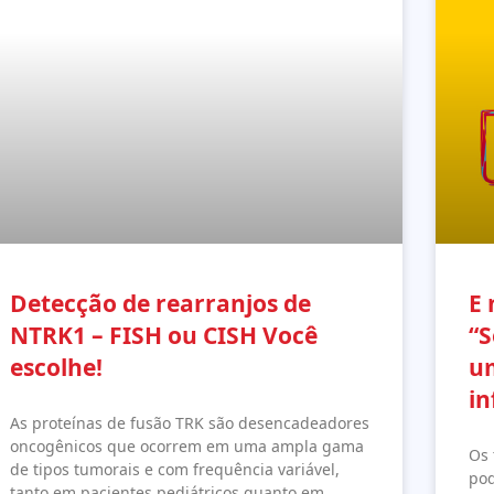
Detecção de rearranjos de
E 
NTRK1 – FISH ou CISH Você
“
escolhe!
um
in
As proteínas de fusão TRK são desencadeadores
oncogênicos que ocorrem em uma ampla gama
Os 
de tipos tumorais e com frequência variável,
pod
tanto em pacientes pediátricos quanto em