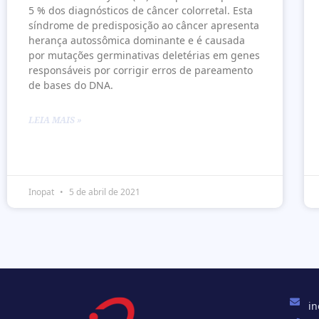
5 % dos diagnósticos de câncer colorretal. Esta
síndrome de predisposição ao câncer apresenta
herança autossômica dominante e é causada
por mutações germinativas deletérias em genes
responsáveis por corrigir erros de pareamento
de bases do DNA.
LEIA MAIS »
Inopat
5 de abril de 2021
in