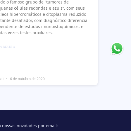
do o famoso grupo de “tumores de
uenas células redondas e azuis”, com seus
leos hipercromáticos e citoplasma reduzido
tante desafiador, com diagnóstico diferencial
endente de estudos imunoistoquímicos, e
tas vezes testes auxiliares.
A MAIS »
pat
6 de outubro de 2020
 nossas novidades por email: