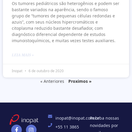
Os tumores pediátricos são heterogênios e podem ser
bastante variados na aparência, sendo o famoso
grupo de “tumores de pequenas células redondas e
azuis”, com seus núcleos hipercromáticos e
citoplasma reduzido bastante desafiador, com
diagnóstico diferencial dependente de estudos
imunoistoquímicos, e muitas vezes testes auxiliares.
LEIA MAIS »
Inopat
6 de outubro de 2020
« Anteriores
Proximos »
inopat@inopat.com.br
Receba nossas
novidades por
+55 11 3865