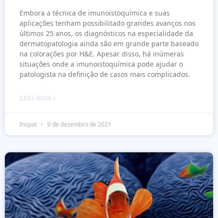
Embora a técnica de imunoistoquímica e suas
aplicações tenham possibilitado grandes avanços nos
últimos 25 anos, os diagnósticos na especialidade da
dermatopatologia ainda são em grande parte baseado
na colorações por H&E. Apesar disso, há inúmeras
situações onde a imunoistoquímica pode ajudar o
patologista na definição de casos mais complicados.
LEIA MAIS »
Inopat
9 de dezembro de 2021