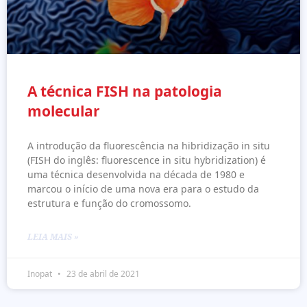
A técnica FISH na patologia
molecular
A introdução da fluorescência na hibridização in situ
(FISH do inglês: fluorescence in situ hybridization) é
uma técnica desenvolvida na década de 1980 e
marcou o início de uma nova era para o estudo da
estrutura e função do cromossomo.
LEIA MAIS »
Inopat
23 de abril de 2021