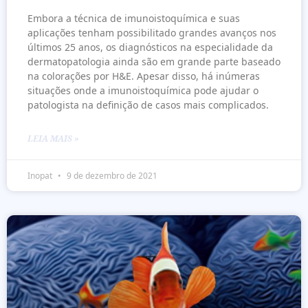
Embora a técnica de imunoistoquímica e suas
aplicações tenham possibilitado grandes avanços nos
últimos 25 anos, os diagnósticos na especialidade da
dermatopatologia ainda são em grande parte baseado
na colorações por H&E. Apesar disso, há inúmeras
situações onde a imunoistoquímica pode ajudar o
patologista na definição de casos mais complicados.
LEIA MAIS »
Inopat
9 de dezembro de 2021