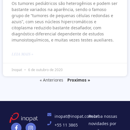
Os tumores pediátricos são heterogênios e podem ser
bastante variados na aparência, sendo o famoso
grupo de “tumores de pequenas células redondas e
azuis”, com seus núcleos hipercromáticos e
citoplasma reduzido bastante desafiador, com
diagnóstico diferencial dependente de estudos
imunoistoquímicos, e muitas vezes testes auxiliares.
LEIA MAIS »
Inopat
6 de outubro de 2020
« Anteriores
Proximos »
inopat@inopat.com.br
Receba nossas
novidades por
+55 11 3865