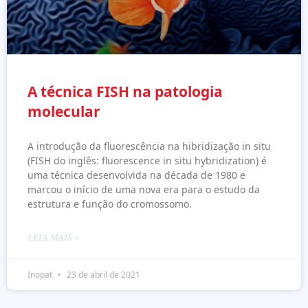
A técnica FISH na patologia
molecular
A introdução da fluorescência na hibridização in situ
(FISH do inglês: fluorescence in situ hybridization) é
uma técnica desenvolvida na década de 1980 e
marcou o início de uma nova era para o estudo da
estrutura e função do cromossomo.
LEIA MAIS »
Inopat
23 de abril de 2021