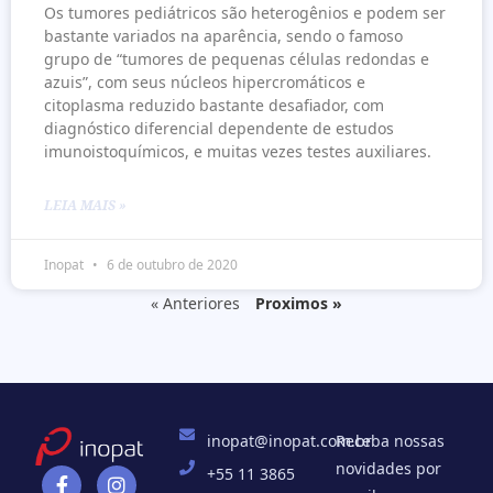
Os tumores pediátricos são heterogênios e podem ser
bastante variados na aparência, sendo o famoso
grupo de “tumores de pequenas células redondas e
azuis”, com seus núcleos hipercromáticos e
citoplasma reduzido bastante desafiador, com
diagnóstico diferencial dependente de estudos
imunoistoquímicos, e muitas vezes testes auxiliares.
LEIA MAIS »
Inopat
6 de outubro de 2020
« Anteriores
Proximos »
inopat@inopat.com.br
Receba nossas
novidades por
+55 11 3865