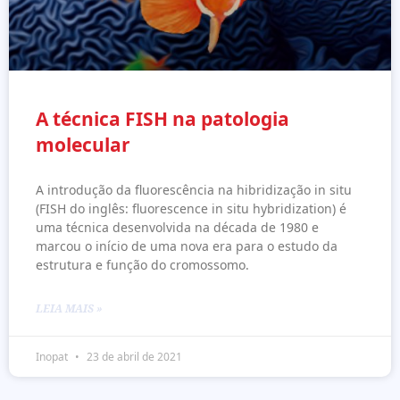
A técnica FISH na patologia
molecular
A introdução da fluorescência na hibridização in situ
(FISH do inglês: fluorescence in situ hybridization) é
uma técnica desenvolvida na década de 1980 e
marcou o início de uma nova era para o estudo da
estrutura e função do cromossomo.
LEIA MAIS »
Inopat
23 de abril de 2021