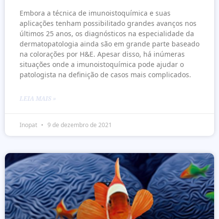
Embora a técnica de imunoistoquímica e suas
aplicações tenham possibilitado grandes avanços nos
últimos 25 anos, os diagnósticos na especialidade da
dermatopatologia ainda são em grande parte baseado
na colorações por H&E. Apesar disso, há inúmeras
situações onde a imunoistoquímica pode ajudar o
patologista na definição de casos mais complicados.
LEIA MAIS »
Inopat
9 de dezembro de 2021