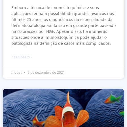
Embora a técnica de imunoistoquímica e suas
aplicações tenham possibilitado grandes avanços nos
últimos 25 anos, os diagnósticos na especialidade da
dermatopatologia ainda são em grande parte baseado
na colorações por H&E. Apesar disso, há inúmeras
situações onde a imunoistoquímica pode ajudar o
patologista na definição de casos mais complicados.
LEIA MAIS »
Inopat
9 de dezembro de 2021