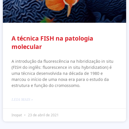
A técnica FISH na patologia
molecular
A introdução da fluorescência na hibridização in situ
(FISH do inglês: fluorescence in situ hybridization) é
uma técnica desenvolvida na década de 1980 e
marcou o início de uma nova era para o estudo da
estrutura e função do cromossomo.
LEIA MAIS »
Inopat
23 de abril de 2021