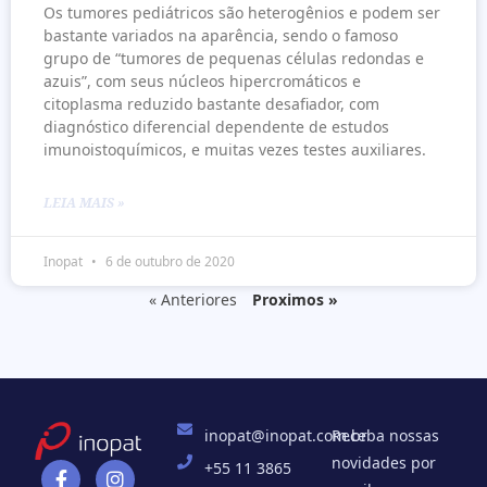
Os tumores pediátricos são heterogênios e podem ser
bastante variados na aparência, sendo o famoso
grupo de “tumores de pequenas células redondas e
azuis”, com seus núcleos hipercromáticos e
citoplasma reduzido bastante desafiador, com
diagnóstico diferencial dependente de estudos
imunoistoquímicos, e muitas vezes testes auxiliares.
LEIA MAIS »
Inopat
6 de outubro de 2020
« Anteriores
Proximos »
inopat@inopat.com.br
Receba nossas
novidades por
+55 11 3865