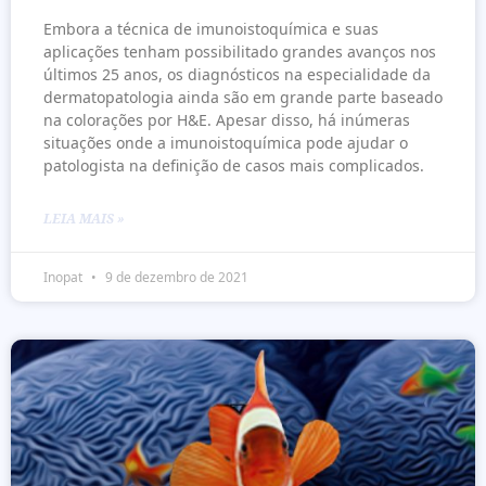
Embora a técnica de imunoistoquímica e suas
aplicações tenham possibilitado grandes avanços nos
últimos 25 anos, os diagnósticos na especialidade da
dermatopatologia ainda são em grande parte baseado
na colorações por H&E. Apesar disso, há inúmeras
situações onde a imunoistoquímica pode ajudar o
patologista na definição de casos mais complicados.
LEIA MAIS »
Inopat
9 de dezembro de 2021