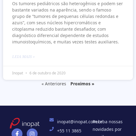
Os tumores pediátricos são heterogênios e podem ser
bastante variados na aparência, sendo o famoso
grupo de “tumores de pequenas células redondas e
azuis”, com seus núcleos hipercromáticos e
citoplasma reduzido bastante desafiador, com
diagnóstico diferencial dependente de estudos
imunoistoquímicos, e muitas vezes testes auxiliares.
LEIA MAIS »
Inopat
6 de outubro de 2020
« Anteriores
Proximos »
inopat@inopat.com.br
Receba nossas
novidades por
+55 11 3865