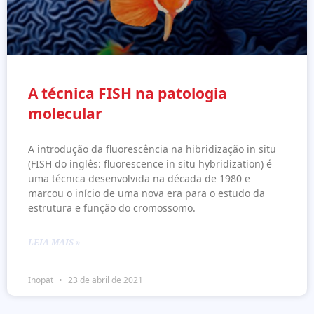
A técnica FISH na patologia
molecular
A introdução da fluorescência na hibridização in situ
(FISH do inglês: fluorescence in situ hybridization) é
uma técnica desenvolvida na década de 1980 e
marcou o início de uma nova era para o estudo da
estrutura e função do cromossomo.
LEIA MAIS »
Inopat
23 de abril de 2021