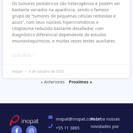
Os tumores pediátricos são heterogênios e podem ser
bastante variados na aparência, sendo o famoso
grupo de “tumores de pequenas células redondas e
azuis”, com seus núcleos hipercromáticos e
citoplasma reduzido bastante desafiador, com
diagnóstico diferencial dependente de estudos
imunoistoquímicos, e muitas vezes testes auxiliares.
LEIA MAIS »
Inopat
6 de outubro de 2020
« Anteriores
Proximos »
inopat@inopat.com.br
Receba nossas
novidades por
+55 11 3865