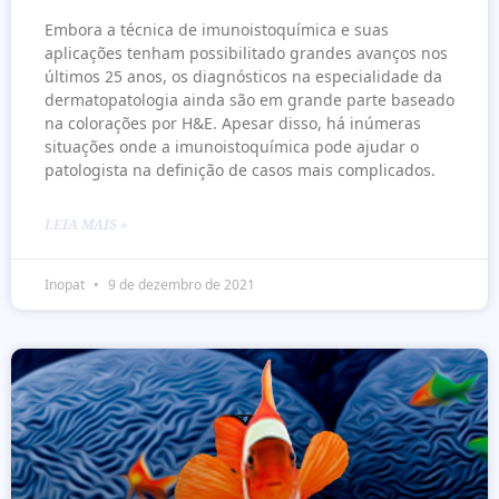
Embora a técnica de imunoistoquímica e suas
aplicações tenham possibilitado grandes avanços nos
últimos 25 anos, os diagnósticos na especialidade da
dermatopatologia ainda são em grande parte baseado
na colorações por H&E. Apesar disso, há inúmeras
situações onde a imunoistoquímica pode ajudar o
patologista na definição de casos mais complicados.
LEIA MAIS »
Inopat
9 de dezembro de 2021