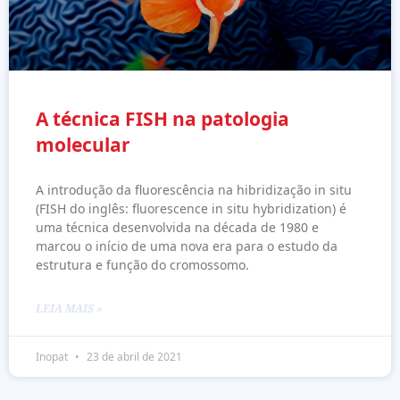
A técnica FISH na patologia
molecular
A introdução da fluorescência na hibridização in situ
(FISH do inglês: fluorescence in situ hybridization) é
uma técnica desenvolvida na década de 1980 e
marcou o início de uma nova era para o estudo da
estrutura e função do cromossomo.
LEIA MAIS »
Inopat
23 de abril de 2021