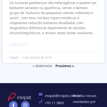
Os tumores pediátricos são heterogênios e podem ser
bastante variados na aparência, sendo o famoso
grupo de “tumores de pequenas células redondas e
azuis”, com seus núcleos hipercromáticos e
citoplasma reduzido bastante desafiador, com
diagnóstico diferencial dependente de estudos
imunoistoquímicos, e muitas vezes testes auxiliares.
LEIA MAIS »
Inopat
6 de outubro de 2020
« Anteriores
Proximos »
inopat@inopat.com.br
Receba nossas
novidades por
+55 11 3865