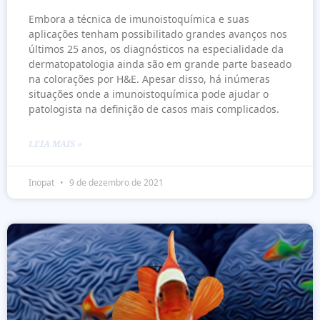
Embora a técnica de imunoistoquímica e suas
aplicações tenham possibilitado grandes avanços nos
últimos 25 anos, os diagnósticos na especialidade da
dermatopatologia ainda são em grande parte baseado
na colorações por H&E. Apesar disso, há inúmeras
situações onde a imunoistoquímica pode ajudar o
patologista na definição de casos mais complicados.
LEIA MAIS »
Inopat
9 de dezembro de 2021