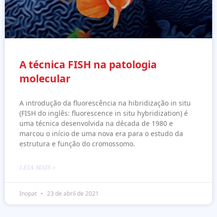
A técnica FISH na patologia
molecular
A introdução da fluorescência na hibridização in situ
(FISH do inglês: fluorescence in situ hybridization) é
uma técnica desenvolvida na década de 1980 e
marcou o início de uma nova era para o estudo da
estrutura e função do cromossomo.
LEIA MAIS »
Inopat
23 de abril de 2021