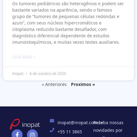
Os tumores pediátricos são heterogênios e podem ser
bastante variados na aparência, sendo o famoso
grupo de “tumores de pequenas células redondas e
azuis”, com seus núcleos hipercromáticos e
citoplasma reduzido bastante desafiador, com
diagnóstico diferencial dependente de estudos
imunoistoquímicos, e muitas vezes testes auxiliares.
LEIA MAIS »
Inopat
6 de outubro de 2020
« Anteriores
Proximos »
inopat@inopat.com.br
Receba nossas
novidades por
+55 11 3865