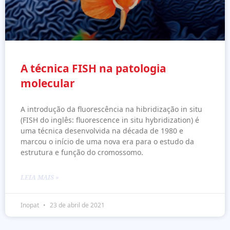
A técnica FISH na patologia
molecular
A introdução da fluorescência na hibridização in situ
(FISH do inglês: fluorescence in situ hybridization) é
uma técnica desenvolvida na década de 1980 e
marcou o início de uma nova era para o estudo da
estrutura e função do cromossomo.
LEIA MAIS »
Inopat
23 de abril de 2021