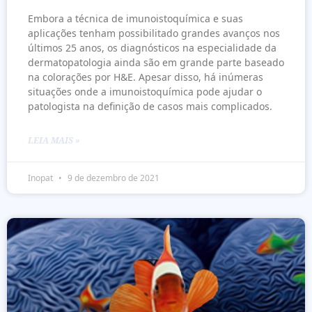
Embora a técnica de imunoistoquímica e suas
aplicações tenham possibilitado grandes avanços nos
últimos 25 anos, os diagnósticos na especialidade da
dermatopatologia ainda são em grande parte baseado
na colorações por H&E. Apesar disso, há inúmeras
situações onde a imunoistoquímica pode ajudar o
patologista na definição de casos mais complicados.
LEIA MAIS »
Inopat
9 de dezembro de 2021