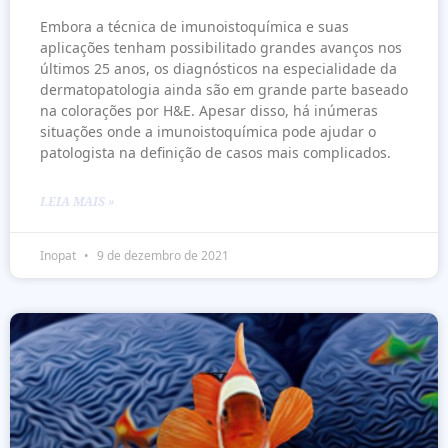
Embora a técnica de imunoistoquímica e suas
aplicações tenham possibilitado grandes avanços nos
últimos 25 anos, os diagnósticos na especialidade da
dermatopatologia ainda são em grande parte baseado
na colorações por H&E. Apesar disso, há inúmeras
situações onde a imunoistoquímica pode ajudar o
patologista na definição de casos mais complicados.
LEIA MAIS »
Inopat
9 de dezembro de 2021