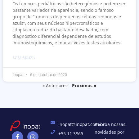
Os tumores pediátricos são heterogênios e podem ser
bastante variados na aparência, sendo o famoso
grupo de “tumores de pequenas células redondas e
azuis”, com seus núcleos hipercromáticos e
citoplasma reduzido bastante desafiador, com
diagnóstico diferencial dependente de estudos
imunoistoquímicos, e muitas vezes testes auxiliares.
LEIA MAIS »
Inopat
6 de outubro de 2020
« Anteriores
Proximos »
inopat@inopat.com.br
Receba nossas
novidades por
+55 11 3865