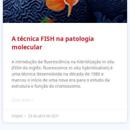
A técnica FISH na patologia
molecular
A introdução da fluorescência na hibridização in situ
(FISH do inglês: fluorescence in situ hybridization) é
uma técnica desenvolvida na década de 1980 e
marcou o início de uma nova era para o estudo da
estrutura e função do cromossomo.
LEIA MAIS »
Inopat
23 de abril de 2021