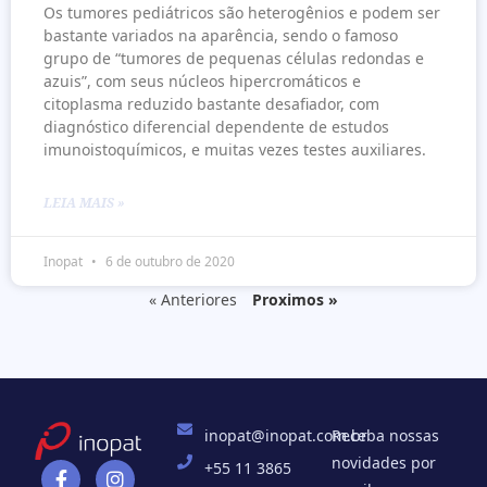
Os tumores pediátricos são heterogênios e podem ser
bastante variados na aparência, sendo o famoso
grupo de “tumores de pequenas células redondas e
azuis”, com seus núcleos hipercromáticos e
citoplasma reduzido bastante desafiador, com
diagnóstico diferencial dependente de estudos
imunoistoquímicos, e muitas vezes testes auxiliares.
LEIA MAIS »
Inopat
6 de outubro de 2020
« Anteriores
Proximos »
inopat@inopat.com.br
Receba nossas
novidades por
+55 11 3865