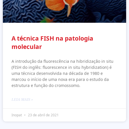
A técnica FISH na patologia
molecular
A introdução da fluorescência na hibridização in situ
(FISH do inglês: fluorescence in situ hybridization) é
uma técnica desenvolvida na década de 1980 e
marcou o início de uma nova era para o estudo da
estrutura e função do cromossomo.
LEIA MAIS »
Inopat
23 de abril de 2021