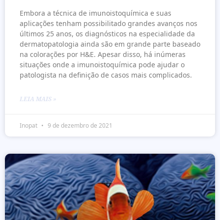
Embora a técnica de imunoistoquímica e suas
aplicações tenham possibilitado grandes avanços nos
últimos 25 anos, os diagnósticos na especialidade da
dermatopatologia ainda são em grande parte baseado
na colorações por H&E. Apesar disso, há inúmeras
situações onde a imunoistoquímica pode ajudar o
patologista na definição de casos mais complicados.
LEIA MAIS »
Inopat
9 de dezembro de 2021