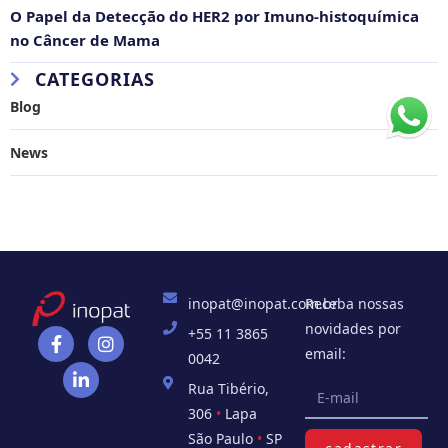
O Papel da Detecção do HER2 por Imuno-histoquímica
no Câncer de Mama
CATEGORIAS
Blog
News
inopat@inopat.com.br
Receba nossas
novidades por
+55 11 3865
email:
0042
Rua Tibério,
306
•
Lapa
São Paulo
•
SP