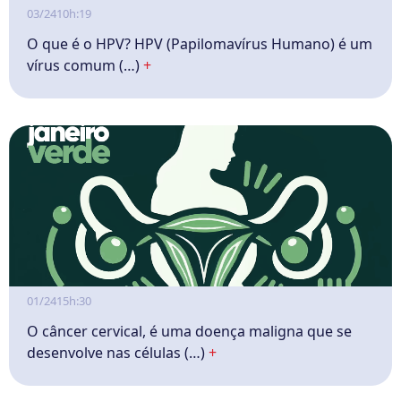
03/24
10h:19
O que é o HPV? HPV (Papilomavírus Humano) é um
vírus comum (…)
+
01/24
15h:30
O câncer cervical, é uma doença maligna que se
desenvolve nas células (…)
+