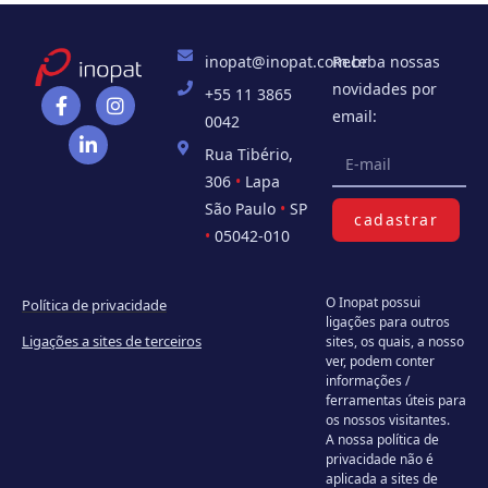
inopat@inopat.com.br
Receba nossas
novidades por
+55 11 3865
email:
0042
Rua Tibério,
306
•
Lapa
São Paulo
•
SP
cadastrar
•
05042-010
O Inopat possui
Política de privacidade
ligações para outros
Ligações a sites de terceiros
sites, os quais, a nosso
ver, podem conter
informações /
ferramentas úteis para
os nossos visitantes.
A nossa política de
privacidade não é
aplicada a sites de