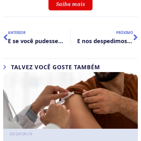
Saiba mais
ANTERIOR
PRÓXIMO
E se você pudesse fazer o processamento e o emblocamento de tecidos de uma vez? Sonho ou Sinergia?
E nos despedimos de “Setembro Dourado” falando um pouco mais sobre o câncer infantojuvenil
TALVEZ VOCÊ GOSTE TAMBÉM
03/24
10h:19