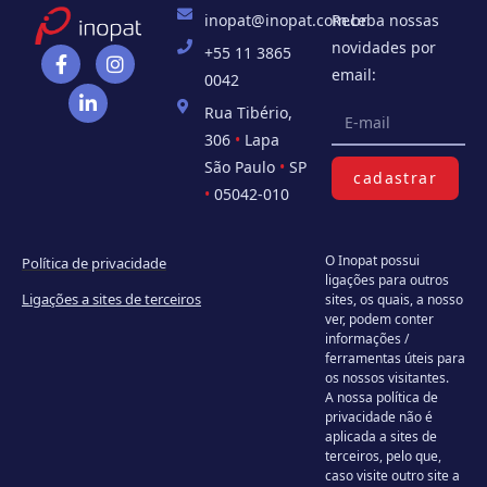
inopat@inopat.com.br
Receba nossas
novidades por
+55 11 3865
email:
0042
Rua Tibério,
306
•
Lapa
São Paulo
•
SP
cadastrar
•
05042-010
O Inopat possui
Política de privacidade
ligações para outros
Ligações a sites de terceiros
sites, os quais, a nosso
ver, podem conter
informações /
ferramentas úteis para
os nossos visitantes.
A nossa política de
privacidade não é
aplicada a sites de
terceiros, pelo que,
caso visite outro site a