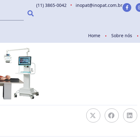
(11) 3865-0042
•
inopat@inopat.com.br
Home
Sobre nós