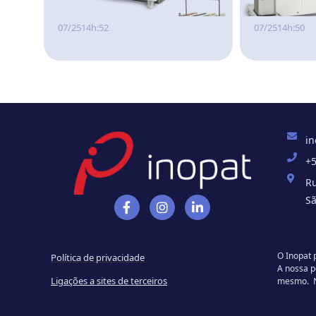
07/25
14h:52
07/25
14h:50
in
+5
Ru
Sã
O Inopat 
Política de privacidade
A nossa po
Ligações a sites de terceiros
mesmo. Nã