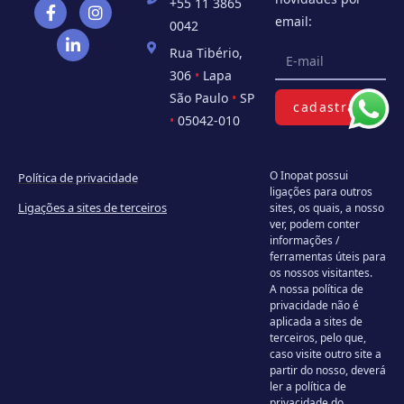
+55 11 3865
email:
0042
Rua Tibério,
306
•
Lapa
São Paulo
•
SP
cadastrar
•
05042-010
O Inopat possui
Política de privacidade
ligações para outros
Ligações a sites de terceiros
sites, os quais, a nosso
ver, podem conter
informações /
ferramentas úteis para
os nossos visitantes.
A nossa política de
privacidade não é
aplicada a sites de
terceiros, pelo que,
caso visite outro site a
partir do nosso, deverá
ler a política de
privacidade do