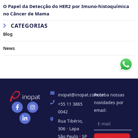
O Papel da Detecção do HER2 por Imuno-histoquímica
no Câncer de Mama
CATEGORIAS
Blog
News
inopat@inopat.com.br
Receba nossas
novidades por
+55 11 3865
email:
0042
Rua Tibério,
306
•
Lapa
São Paulo
•
SP