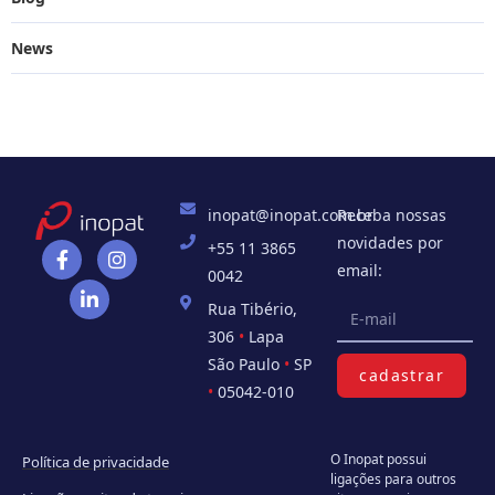
News
inopat@inopat.com.br
Receba nossas
novidades por
+55 11 3865
email:
0042
Rua Tibério,
306
•
Lapa
São Paulo
•
SP
cadastrar
•
05042-010
O Inopat possui
Política de privacidade
ligações para outros