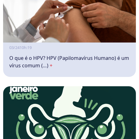
03/24
10h:19
O que é o HPV? HPV (Papilomavírus Humano) é um
vírus comum (…)
+